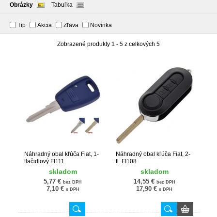
Obrázky
Tabuľka
Tip
Akcia
Zľava
Novinka
Zobrazené produkty
1 - 5
z celkových
5
Náhradný obal kľúča Fiat, 1-
Náhradný obal kľúča Fiat, 2-
tlačidlový FI111
tl. FI108
skladom
skladom
5,77 €
14,55 €
bez DPH
bez DPH
7,10 €
17,90 €
s DPH
s DPH