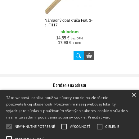
Náhradný obal kľúča Fiat, 3-
tl. FI117
skladom
14,55 €
bez DPH
17,90 €
s DPH
Doručenie na adresu
×
Zásielku vám doručíme priamo na zadanú adresu.
Sledovanie zásielky
Táto webová lokalita používa súbory cookie na zlepšenie
používateľskej skúsenosti. Používaním našej webovej lokality
Doručenie na výdajné miesto
vyjadrujete súhlas s používaním všetkých súborov cookie v súlade s
Vyzdvihnite si zásielku na jednom z výdajných miest Packeta.
našimi zásadami používania súborov cookie.
Prečítať viac
Zoznam výdajných miest
Doručenie do Z-BOXu
NEVYHNUTNE POTREBNÉ
VÝKONNOSŤ
CIELENIE
Vyzdvihnite si zásielku v Z-BOXe,
ktorý je vám k dispozícii 24/7.
Zoznam Z-BOXov
NEKLASIFIKOVANÉ