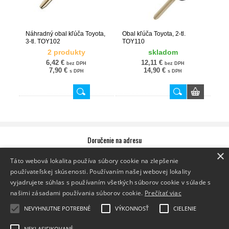
Náhradný obal kľúča Toyota,
Obal kľúča Toyota, 2-tl.
3-tl. TOY102
TOY110
2 produkty
skladom
6,42 €
12,11 €
bez DPH
bez DPH
7,90 €
14,90 €
s DPH
s DPH
Doručenie na adresu
×
Zásielku vám doručíme priamo na zadanú adresu.
Sledovanie zásielky
Táto webová lokalita používa súbory cookie na zlepšenie
používateľskej skúsenosti. Používaním našej webovej lokality
Doručenie na výdajné miesto
vyjadrujete súhlas s používaním všetkých súborov cookie v súlade s
Vyzdvihnite si zásielku na jednom z výdajných miest Packeta.
našimi zásadami používania súborov cookie.
Prečítať viac
Zoznam výdajných miest
Doručenie do Z-BOXu
NEVYHNUTNE POTREBNÉ
VÝKONNOSŤ
CIELENIE
Vyzdvihnite si zásielku v Z-BOXe,
ktorý je vám k dispozícii 24/7.
Zoznam Z-BOXov
NEKLASIFIKOVANÉ