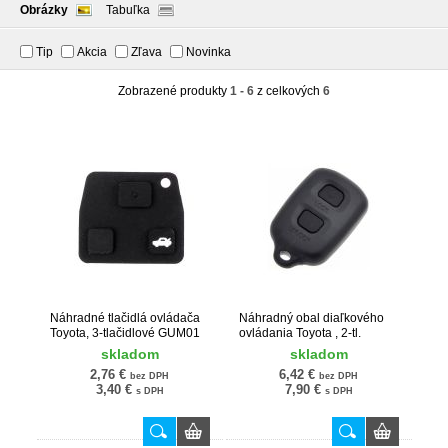
Obrázky
Tabuľka
Tip
Akcia
Zľava
Novinka
Zobrazené produkty
1 - 6
z celkových
6
Náhradné tlačidlá ovládača
Náhradný obal diaľkového
Toyota, 3-tlačidlové GUM01
ovládania Toyota , 2-tl.
TOY116
skladom
skladom
2,76 €
6,42 €
bez DPH
bez DPH
3,40 €
7,90 €
s DPH
s DPH