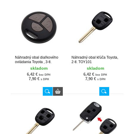
Náhradný obal diaľkového
Náhradný obal kľúča Toyota,
ovládania Toyota , 3-tl.
2-tl. TOY101
TOY115
skladom
skladom
6,42 €
6,42 €
bez DPH
bez DPH
7,90 €
7,90 €
s DPH
s DPH