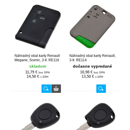
Náhradný obal karty Renault
Náhradný obal karty Renault,
Megane, Scenic, 3-tl. RE116
3-tl. RE114
skladom
dočasne vypredané
11,79 €
10,98 €
bez DPH
bez DPH
14,50 €
13,50 €
s DPH
s DPH