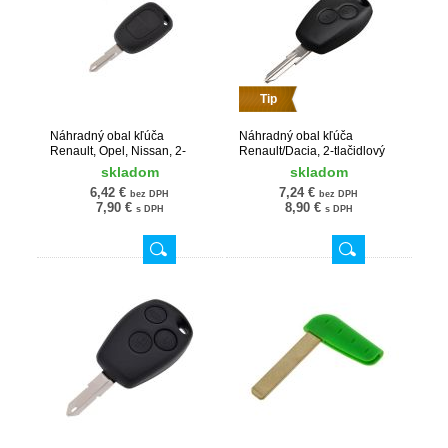
Tip
Náhradný obal kľúča
Náhradný obal kľúča
Renault, Opel, Nissan, 2-
Renault/Dacia, 2-tlačidlový
tlačidlový RE109
RE111
skladom
skladom
6,42 €
7,24 €
bez DPH
bez DPH
7,90 €
8,90 €
s DPH
s DPH