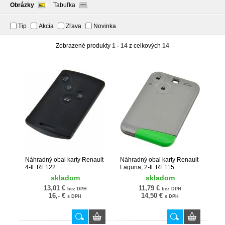
Obrázky
Tabuľka
Tip
Akcia
Zľava
Novinka
Zobrazené produkty
1 - 14
z celkových
14
Náhradný obal karty Renault
Náhradný obal karty Renault
4-tl. RE122
Laguna, 2-tl. RE115
skladom
skladom
13,01 €
11,79 €
bez DPH
bez DPH
16,- €
14,50 €
s DPH
s DPH