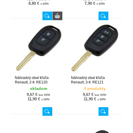
8,80 €
7,90 €
s DPH
s DPH
Náhradný obal kľúča
Náhradný obal kľúča
Renault, 2-tl. RE120
Renault, 3-tl. RE121
skladom
4 produkty
9,67 €
9,67 €
bez DPH
bez DPH
11,90 €
11,90 €
s DPH
s DPH