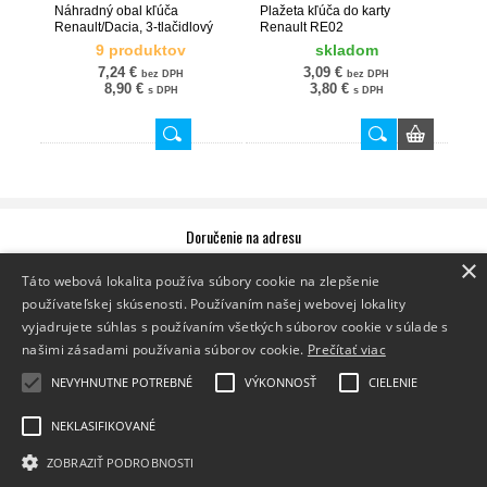
Náhradný obal kľúča
Plažeta kľúča do karty
Renault/Dacia, 3-tlačidlový
Renault RE02
RE113
9 produktov
skladom
7,24 €
3,09 €
bez DPH
bez DPH
8,90 €
3,80 €
s DPH
s DPH
Doručenie na adresu
×
Zásielku vám doručíme priamo na zadanú adresu.
Sledovanie zásielky
Táto webová lokalita používa súbory cookie na zlepšenie
používateľskej skúsenosti. Používaním našej webovej lokality
Doručenie na výdajné miesto
vyjadrujete súhlas s používaním všetkých súborov cookie v súlade s
Vyzdvihnite si zásielku na jednom z výdajných miest Packeta.
našimi zásadami používania súborov cookie.
Prečítať viac
Zoznam výdajných miest
Doručenie do Z-BOXu
NEVYHNUTNE POTREBNÉ
VÝKONNOSŤ
CIELENIE
Vyzdvihnite si zásielku v Z-BOXe,
ktorý je vám k dispozícii 24/7.
Zoznam Z-BOXov
NEKLASIFIKOVANÉ
Cookies
Zásady používania súborov cookies
ZOBRAZIŤ PODROBNOSTI