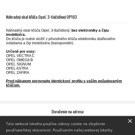
Náhradný obal kľúča Opel, 3-tlačidlový OP103
Náhradný obal kľúča Opel, 3-tlačidlový,
bez elektroniky a čipu
imobilizéra.
Do kľúča je nutné vložiť z pôvodného kľúča elektroniku diaľkového
ovládania a čip imobilizéra (transpondér).
Určené pre vozy:
OPEL VECTRA C
OPEL OMEGA B
OPEL SIGNUM
OPEL ASTRA
OPEL ZAFIRA
Pred nákupom porovnajte identickosť profilu s vaším požadovaným
kľúčom.
Doručenie na adresu
×
Zásielku vám doručíme priamo na zadanú adresu.
Sledovanie zásielky
Táto webová lokalita používa súbory cookie na zlepšenie
používateľskej skúsenosti. Používaním našej webovej lokality
Doručenie na výdajné miesto