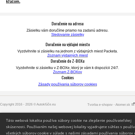
kľúčom.
Doručenie na adresu
Zásielku vám doručíme priamo na zadanú adresu.
Sledovanie zásielky
Doručenie na výdajné miesto
Vyzdvihnite si zásielku na jednom z výdajných miest Packeta.
Zoznam výdajných miest
Doručenie do Z-BOXu
Vyzdvihnite si zásielku v Z-BOXe,
ktorý je vám k dispozícii 24/7.
Zoznam Z-BOXov
Cookies
Zásady používania súborov cookies
Copyright 2016 - 2026 © Autokľúče.eu
Tvorba e-shopov - Atomer.sk
Táto webová lokalita používa súbory cookie na zlepšenie používateľskej
skúsenosti. Používaním našej webovej lokality vyjadrujete súhlas s použí
všetkých súborov cookie v súlade s našimi zásadami používania súborov 