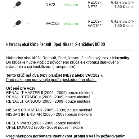
RE109-
6,42 €
bez DPH
-
NE72
skladom
NE72
7,90 €
s DPH
RE109-
6,42 €
bez DPH
-
VAC102
skladom
VAC102
7,90 €
s DPH
Náhradný obal kľúča Renault, Opel, Nissan, 2-tlačidlový RE109
Náhradný obal kľúča Renault, Opel, Nissan, 2-tlačidlový,
bez elektroniky.
Do kľúča je nutné vložiť z pôvodného kľúča elektroniku diaľkového
ovládania a čip imobilizéra (transpondér).
Tento kľúč má dva typy planžiet (NE72 alebo VAC102 ).
Pred nákupom porovnajte podľa poškodeného obalu.
Určené pre vozy:
RENAULT MASTER II (2005 - 2009)
pouze niektoré
RENAULT TRAFIC II (2006 - 2009)
pouze niektoré
RENAULT KANGOO (2005 - 2009) pouze niektoré
NISSAN PRIMASTAR (2005 - 2009) pouze niektoré
NISSAN INTERSTAR (2005 - 2009) pouze niektoré
OPEL VIVARO (2005 - 2009) pouze niektoré
OPEL MOVANO (2005 - 2009) pouze niektoré
Pred nákupom porovnajte identickosť profilu s vaším požadovaným