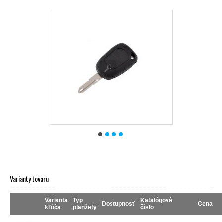
Varianty tovaru
Varianta
Typ
Katalógové
Dostupnosť
Cena
kľúča
planžety
číslo