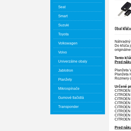
Seat
Smart
Suzuki
Obal kľúča
Toyota
Náhradný 
Volkswagen
Do kľúča j
originálne
Volvo
Tento kľú
Univerzálne obaly
Pred nák
Planžeta 
Jablotron
Planžeta 
Rozmery o
Planžety
Určené pr
Mikrospínače
CITROEN
CITROEN
Gumové tlačidlá
CITROEN
CITROEN
Transponder
CITROEN
CITROEN
CITROEN
CITROEN
Pred náku