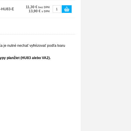
11,30 €
bez DPH
-HU83-E
13,90 €
s DPH
ča je nutné nechať vyfrézovať podľa tvaru
ypy planžiet (HU83 alebo VA2).