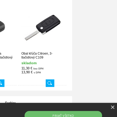
a
Obal kľúča Citroen, 3-
lačidlový
tlačidlový C109
skladom
11,30 €
bez DPH
13,90 €
s DPH
Cookies
×
Zásady používania súborov cookies
PRIJAŤ VŠETKO