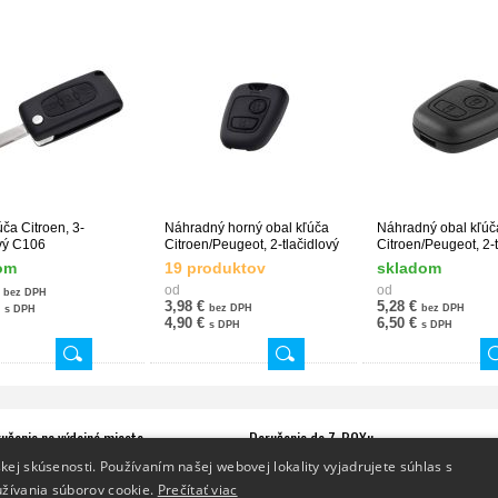
úča Citroen, 3-
Náhradný horný obal kľúča
Náhradný obal kľúč
ový C106
Citroen/Peugeot, 2-tlačidlový
Citroen/Peugeot, 2-t
om
19 produktov
skladom
€
od
od
bez DPH
3,98 €
5,28 €
€
bez DPH
bez DPH
s DPH
4,90 €
6,50 €
s DPH
s DPH
učenie na výdajné miesto
Doručenie do Z-BOXu
dvihnite si zásielku na jednom z
Vyzdvihnite si zásielku v Z-BOXe,
ktorý je
kej skúsenosti. Používaním našej webovej lokality vyjadrujete súhlas s
ajných miest Packeta.
vám k dispozícii 24/7.
užívania súborov cookie.
nam výdajných miest
Prečítať viac
Zoznam Z-BOXov