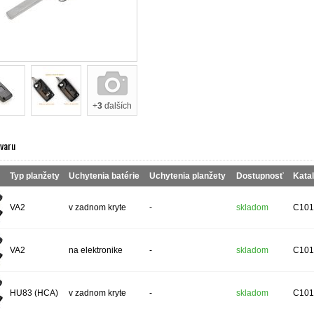
+
3
ďalších
ovaru
Typ planžety
Uchytenia batérie
Uchytenia planžety
Dostupnosť
Katal
VA2
v zadnom kryte
-
skladom
C101
VA2
na elektronike
-
skladom
C101
HU83 (HCA)
v zadnom kryte
-
skladom
C101