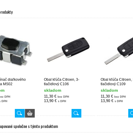
produkty
ínač diaľkového
Obal kľúča Citroen, 3-
Obal kľúča Citroen, 
ča MS02
tlačidlový C106
tlačidlový C109
om
skladom
skladom
11,30 €
11,30 €
bez DPH
bez DPH
bez DPH
13,90 €
13,90 €
s DPH
s DPH
s DPH
kupované spoločne s týmto produktom