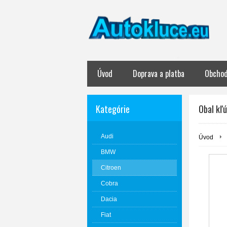
Úvod
Doprava a platba
Obchod
Kategórie
Obal kľú
Audi
Úvod
BMW
Citroen
Cobra
Dacia
Fiat