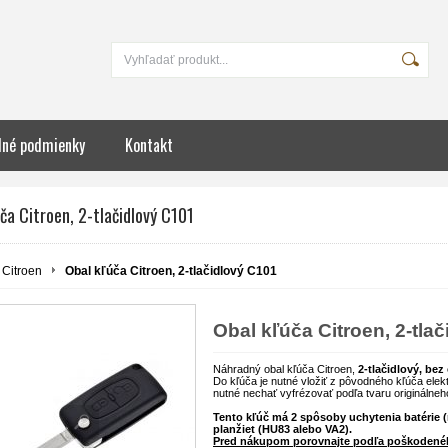
né podmienky
Kontakt
ča Citroen, 2-tlačidlový C101
Citroen
Obal kľúča Citroen, 2-tlačidlový C101
Obal kľúča Citroen, 2-tla
Náhradný obal kľúča Citroen,
2-tlačidlový, bez 
Do kľúča je nutné vložiť z pôvodného kľúča elekt
nutné nechať vyfrézovať podľa tvaru originálneh
Tento kľúč má 2 spôsoby uchytenia batérie (
planžiet (HU83 alebo VA2).
Pred nákupom porovnajte podľa poškodené