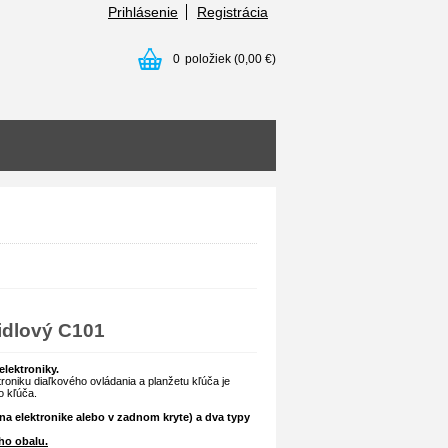
Prihlásenie
Registrácia
0
položiek
(0,00 €)
čidlový C101
elektroniky.
roniku diaľkového ovládania a planžetu kľúča je
o kľúča.
na elektronike alebo v zadnom kryte) a dva typy
ho obalu.