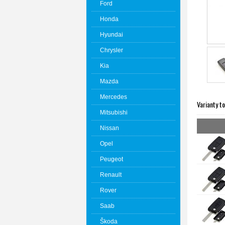
Ford
Honda
Hyundai
Chrysler
Kia
Mazda
Mercedes
Varianty t
Mitsubishi
Nissan
Opel
Peugeot
Renault
Rover
Saab
Škoda