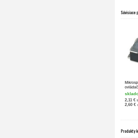
Súvisiace 
Mikrosp
ovláda
sklad
2,11 €
2,60 €
Produkty 