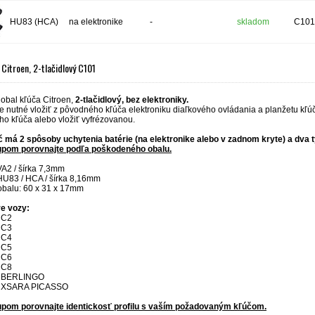
HU83 (HCA)
na elektronike
-
skladom
C101
 Citroen, 2-tlačidlový C101
obal kľúča Citroen,
2-tlačidlový, bez elektroniky.
e nutné vložiť z pôvodného kľúča elektroniku diaľkového ovládania a planžetu kľú
ho kľúča alebo vložiť vyfrézovanou.
č má 2 spôsoby uchytenia batérie (na elektronike alebo v zadnom kryte) a dva t
upom porovnajte podľa poškodeného obalu.
VA2 / šírka 7,3mm
HU83 / HCA / šírka 8,16mm
balu: 60 x 31 x 17mm
e vozy:
 C2
 C3
 C4
 C5
 C6
 C8
 BERLINGO
 XSARA PICASSO
pom porovnajte identickosť profilu s vaším požadovaným kľúčom.