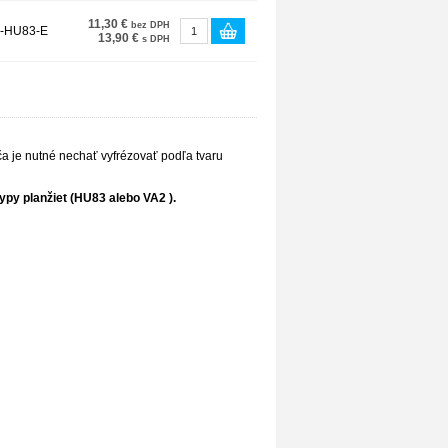
11,30 €
bez DPH
-HU83-E
13,90 €
s DPH
ča je nutné nechať vyfrézovať podľa tvaru
ypy planžiet (HU83 alebo VA2 ).