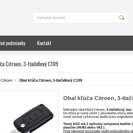
né podmienky
Kontakt
ča Citroen, 3-tlačidlový C109
Citroen
Obal kľúča Citroen, 3-tlačidlový C109
Obal kľúča Citroen, 3-tla
Náhradný obal kľúča Citroen,
3-tlačidlový, bez 
Do kľúča je nutné vložiť z pôvodného kľúča elekt
nutné nechať vyfrézovať podľa tvaru originálneh
Tento kľúč má 2 spôsoby uchytenia batérie (
planžiet (HU83 alebo VA2 ).
Pred nákupom porovnajte podľa poškodeného ob