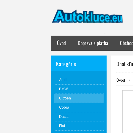
Úvod
Doprava a platba
Obchod
Kategórie
Obal kľú
Audi
Úvod
BMW
Citroen
Cobra
Dacia
Fiat