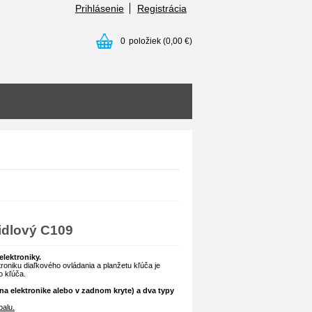
Prihlásenie
Registrácia
0
položiek
(0,00 €)
čidlový C109
elektroniky.
roniku diaľkového ovládania a planžetu kľúča je
o kľúča.
na elektronike alebo v zadnom kryte) a dva typy
alu.