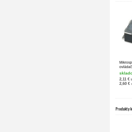
Mikrosp
ovláda
sklad
2,11 €
2,60 €
Produkty 