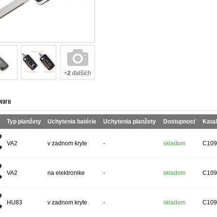
+
2
ďalších
ovaru
Typ planžety
Uchytenia batérie
Uchytenia planžety
Dostupnosť
Katal
VA2
v zadnom kryte
-
skladom
C109
VA2
na elektronike
-
skladom
C109
HU83
v zadnom kryte
-
skladom
C109