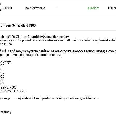
HU83
na elektronike
-
skladom
C109
 Citroen, 3-tlačidlový C109
obal kľúča Citroen,
3-tlačidlový, bez elektroniky.
e nutné vložiť z pôvodného kľúča elektroniku diaľkového ovládania a planžetu kľú
ho kľúča.
č má 2 spôsoby uchytenia batérie (na elektronike alebo v zadnom kryte) a dva t
pom porovnajte podľa poškodeného obalu.
e vozy:
 C2
 C3
 C4
 C5
 C6
 C8
 BERLINGO
 XSARA PICASSO
pom porovnajte identickosť profilu s vaším požadovaným kľúčom.
produkty