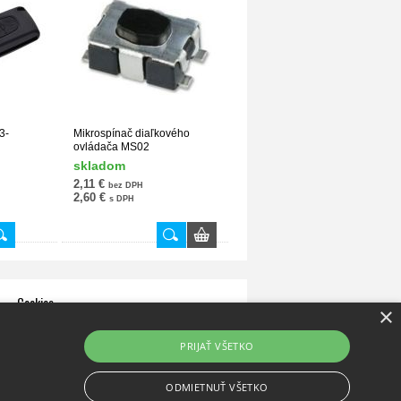
3-
Mikrospínač diaľkového
ovládača MS02
skladom
2,11 €
bez DPH
2,60 €
s DPH
Cookies
×
Zásady používania súborov cookies
PRIJAŤ VŠETKO
ODMIETNUŤ VŠETKO