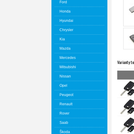
Ford
Honda
Hyundai
Chrysler
Kia
Mazda
Mercedes
Varianty t
Mitsubishi
Nissan
Opel
Peugeot
Renault
Rover
Saab
Škoda