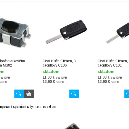
ínač diaľkového
Obal kľúča Citroen, 3-
Obal kľúča Citroen, 
ča MS02
tlačidlový C106
tlačidlový C101
om
skladom
skladom
11,30 €
11,30 €
bez DPH
bez DPH
bez DPH
13,90 €
13,90 €
s DPH
s DPH
s DPH
kupované spoločne s týmto produktom