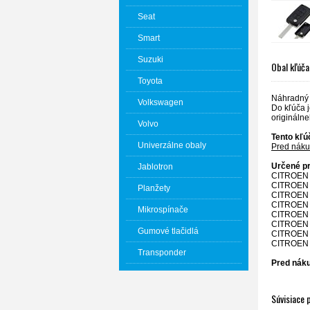
Seat
Smart
Suzuki
Obal kľúča
Toyota
Náhradný 
Volkswagen
Do kľúča j
originálne
Volvo
Tento kľú
Univerzálne obaly
Pred náku
Určené pr
Jablotron
CITROEN
CITROEN
Planžety
CITROEN
CITROEN
Mikrospínače
CITROEN
CITROEN
Gumové tlačidlá
CITROEN
CITROEN
Transponder
Pred náku
Súvisiace 