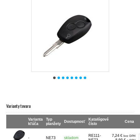
Varianty tovaru
Varianta
Typ
Katalógové
Dostupnosť
Cena
kľúča
planžety
číslo
RE111-
7,24 €
bez DPH
-
NE73
skladom