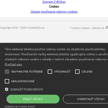
Zoznam Z-BOXov
Cookies
Zásady používania súborov cookies
Copyright 2016 - 2026 © Autokľúče.eu
Tvorba e-shopov - Atomer.sk
Táto webová lokalita používa súbory cookie na zlepšenie používateľskej
skúsenosti. Používaním našej webovej lokality vyjadrujete súhlas s použí
všetkých súborov cookie v súlade s našimi zásadami používania súborov 
Prečítať viac
NEVYHNUTNE POTREBNÉ
VÝKONNOSŤ
CIELENIE
NEKLASIFIKOVANÉ
ZOBRAZIŤ PODROBNOSTI
PRIJAŤ VŠETKO
ODMIETNUŤ VŠETKO
POWERED BY COOKIE-SCRIPT