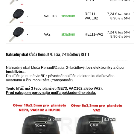
NE73
8,90 €
s DPH
RE111-
7,24 €
bez DPH
-
VAC102
skladom
VAC102
8,90 €
s DPH
7,24 €
bez DPH
-
VA2
skladom
RE111-VA2
8,90 €
s DPH
Náhradný obal kľúča Renault/Dacia, 2-tlačidlový RE111
Náhradný obal kľúča Renault/Dacia, 2-tlačidlový,
bez elektroniky a čipu
imobilizéra.
Do kľúča je nutné vložiť z pôvodného kľúča elektroniku diaľkového
ovládania a čip imobilizéra (transpondér).
Tento kľúč má 3 typy planžiet (NE73, VAC102 alebo VA2).
Pred nákupom porovnajte podľa poškodeného obalu.