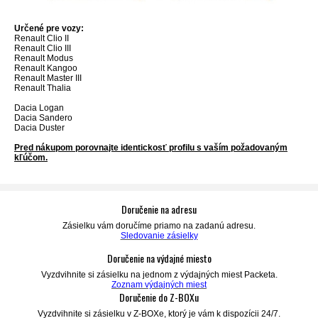
Určené pre vozy:
Renault Clio II
Renault Clio III
Renault Modus
Renault Kangoo
Renault Master III
Renault Thalia
Dacia Logan
Dacia Sandero
Dacia Duster
Pred nákupom porovnajte identickosť profilu s vaším požadovaným
kľúčom.
Doručenie na adresu
Zásielku vám doručíme priamo na zadanú adresu.
Sledovanie zásielky
Doručenie na výdajné miesto
Vyzdvihnite si zásielku na jednom z výdajných miest Packeta.
Zoznam výdajných miest
Doručenie do Z-BOXu
Vyzdvihnite si zásielku v Z-BOXe,
ktorý je vám k dispozícii 24/7.